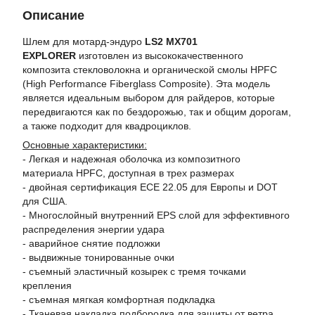
Описание
Шлем для мотард-эндуро
LS2 MX701
EXPLORER
изготовлен из высококачественного
композита стекловолокна и органической смолы HPFC
(High Performance Fiberglass Composite). Эта модель
является идеальным выбором для райдеров, которые
передвигаются как по бездорожью, так и общим дорогам,
а также подходит для квадроциклов.
Основные характеристики:
- Легкая и надежная оболочка из композитного
материала HPFC, доступная в трех размерах
- двойная сертификация ECE 22.05 для Европы и DOT
для США.
- Многослойный внутренний EPS слой для эффективного
распределения энергии удара
- аварийное снятие подложки
- выдвижные тонированные очки
- съемный эластичный козырек с тремя точками
крепления
- съемная мягкая комфортная подкладка
- Тканевая накладка подбородка для защиты от ветра,