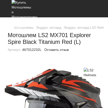
Мотошлемы
Эндуро, мотард
Эндуро, мотард LS2 Helmet
Мотошлем LS2 MX701 Explorer
Spire Black Titanium Red (L)
Артикул:
467012232L
Оставить отзыв