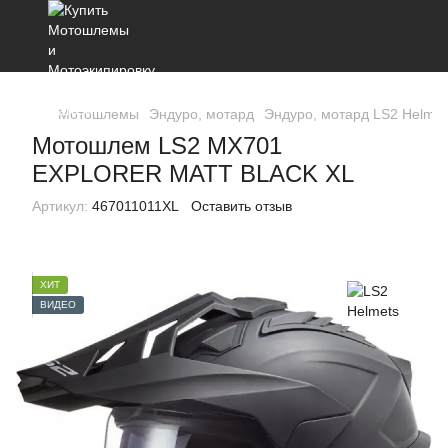
Мотошлемы
Эндуро, мотард
Эндуро, мотард LS2 Helmet
Мотошлем LS2 MX701
EXPLORER MATT BLACK XL
Артикул:
467011011XL
Оставить отзыв
ХИТ
ВИДЕО