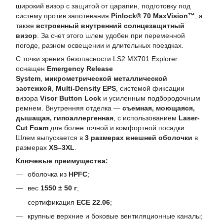
широкий визор с защитой от царапин, подготовку под
систему против запотевания
Pinlock® 70 MaxVision™
, а
также
встроенный внутренний солнцезащитный
визор
. За счет этого шлем удобен при переменной
погоде, разном освещении и длительных поездках.
С точки зрения безопасности LS2 MX701 Explorer
оснащен
Emergency Release
System
,
микрометрической металлической
застежкой
,
Multi-Density EPS
, системой фиксации
визора
Visor Button Lock
и усиленным подбородочным
ремнем. Внутренняя отделка —
съемная, моющаяся,
дышащая, гипоаллергенная
, с использованием
Laser-
Cut Foam
для более точной и комфортной посадки.
Шлем выпускается в
3 размерах внешней оболочки
в
размерах
XS–3XL
.
Ключевые преимущества:
оболочка из
HPFC
;
вес
1550 ± 50 г
;
сертификация
ECE 22.06
;
крупные верхние и боковые вентиляционные каналы;