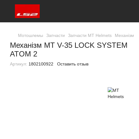
Мотошлемы
Запчасти
Запчасти MT Helmets
Механізм 
Механізм MT V-35 LOCK SYSTEM
ATOM 2
Артикул:
1802100922
Оставить отзыв