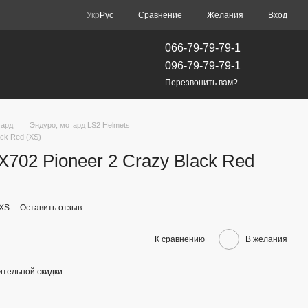
Сравнение
Укр
Рус
Желания
Вход
066-79-79-79-1
096-79-79-79-1
Перезвонить вам?
тард
Эндуро, мотард LS2 Helmets
ck Red (XS)
02 Pioneer 2 Crazy Black Red
2XS
Оставить отзыв
К сравнению
В желания
тельной скидки