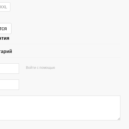
XXL
тся
нтия
тарий
Войти с помощью