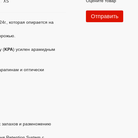
Оцените товар
XS
Отправить
4г., которая опирается на
орожью.
y (
KPA
) усилен арамидным
царапинам и оптически
х запахов и размножению
я Retention System с