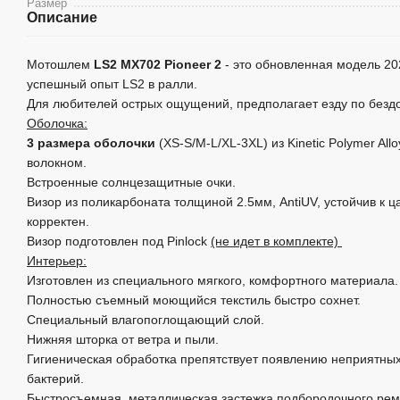
Размер
Описание
Мотошлем
LS2 MX702 Pioneer 2
- это обновленная модель 202
успешный опыт LS2 в ралли.
Для любителей острых ощущений, предполагает езду по безд
Оболочка:
3 размера оболочки
(XS-S/M-L/XL-3XL) из Kinetic Polymer Allo
волокном.
Встроенные солнцезащитные очки.
Визор из поликарбоната толщиной 2.5мм, AntiUV, устойчив к 
корректен.
Визор подготовлен под Pinlock
(не идет в комплекте)
Интерьер:
Изготовлен из специального мягкого, комфортного материала.
Полностью съемный моющийся текстиль быстро сохнет.
Специальный влагопоглощающий слой.
Нижняя шторка от ветра и пыли.
Гигиеническая обработка препятствует появлению неприятны
бактерий.
Быстросъемная, металлическая застежка подбородочного ремн