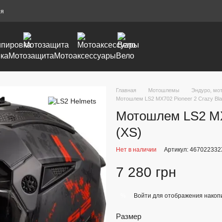
ия
ка
Мотозащита
Мотоаксессуары
Вело
Главная
Мотошлемы
Эндуро, мо
Мотошлем LS2 MX702 Pioneer 2 Crazy Bla
Мотошлем LS2 MX7
(XS)
Нет в наличии
Артикул: 46702233
7 280 грн
Войти
для отображения накопи
%
Размер