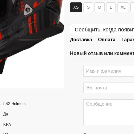
XS
S
M
L
XL
Сообщить, когда появи
Доставка
Оплата
Гара
Новый отзыв или коммен
LS2 Helmets
Да
KPA