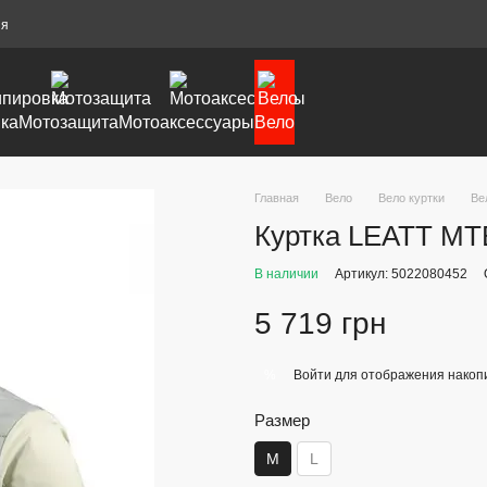
ия
ка
Мотозащита
Мотоаксессуары
Вело
Главная
Вело
Вело куртки
Ве
Куртка LEATT MTB 
В наличии
Артикул: 5022080452
5 719 грн
Войти
для отображения накопи
%
Размер
M
L