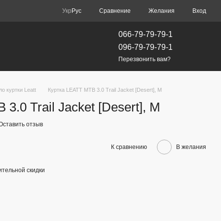
Сравнение
Укр
Рус
Желания
Вход
066-79-79-79-1
096-79-79-79-1
Перезвонить вам?
ло куртки Leatt
Куртка LEATT MTB 3.0 Trail Jacket [Desert], M
3.0 Trail Jacket [Desert], M
Оставить отзыв
К сравнению
В желания
тельной скидки