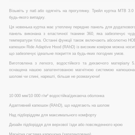
Візьміть у паб або одягніть на прогулянку. Трейл куртка MTB 3.
будь-якого випадку.
Ця новенька куртка має утеплену передню панель для додаткового 
панель виконана з еластичної тканини 360, яка забезпечує чу
температури тіла. Останні функції також включають абсолютно Н
капюшон Ride Adaptive Hood (RAhD) із високим коміром можна носит
що забезпечує ідеальне покриття за будь-яких погодних умов.
Виготовлена ​​з легкого, водостійкого та дихаючого матеріалу 5.
оснащена нашою запатентованою магнітною системою капюшона
шоломі чи спині, нарешті, більше не розмахуючи!
10 000 мм/10 000 г/м² водостійка/дихаюча оболонка
Адаптивний капюшон (RAhD), що надягають на шолом
Над підборіддям для максимального комфорту
Дизайн підборіддя для верхової їзди або повсякденного крою
Магнітна система капюшона (запатентована)