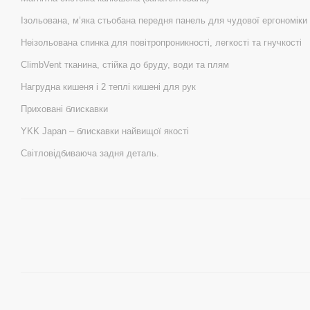
Ізольована, м’яка стьобана передня панель для чудової ергономіки
Неізольована спинка для повітропроникності, легкості та гнучкості
ClimbVent тканина, стійка до бруду, води та плям
Нагрудна кишеня і 2 теплі кишені для рук
Приховані блискавки
YKK Japan – блискавки найвищої якості
Світловідбиваюча задня деталь.