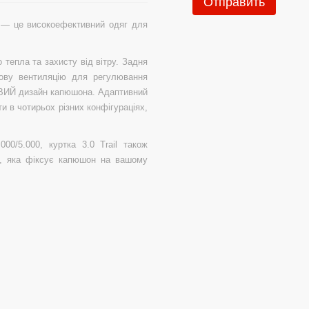
Отправить
0 — це високоефективний одяг для
тепла та захисту від вітру. Задня
дову вентиляцію для регулювання
ОВИЙ дизайн капюшона. Адаптивний
и в чотирьох різних конфігураціях,
000/5.000, куртка 3.0 Trail також
, яка фіксує капюшон на вашому