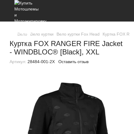
Вело
Вело куртки
Вело куртки Fox Head
Куртка FOX RAN
Куртка FOX RANGER FIRE Jacket
- WINDBLOC® [Black], XXL
Артикул:
28484-001-2X
Оставить отзыв