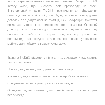
усіма характеристиками технічної тканини Ranger TruDri®
Jersey живе, щоб зберегти вам прохолоду на трасі.
Виготовлений із тканин TruDri®, призначених для відведення
поту від вашого тіла під час їзди, а також жаккардових
деталей для додаткової вентиляції, цей найкращий трикотаж
виглядає чудово як на велосипеді, так і поза ним. Скроєний
для гірського велосипеда, включаючи опущену хвостову
панель, яка забезпечує покриття під час пересування на
велосипеді, він швидко стане вашою новою улюбленою
майкою для поїздок із вашою командою.
Тканина TruDri® відводить піт від тіла, залишаючи вас сухими
та комфортними
Жакардова деталь для додаткової вентиляції
У повному одязі використовуються перероблені тканини
Спеціальне пошиття для гірських велосипедів
Опущена задня панель для спеціального покриття для
велосипеда