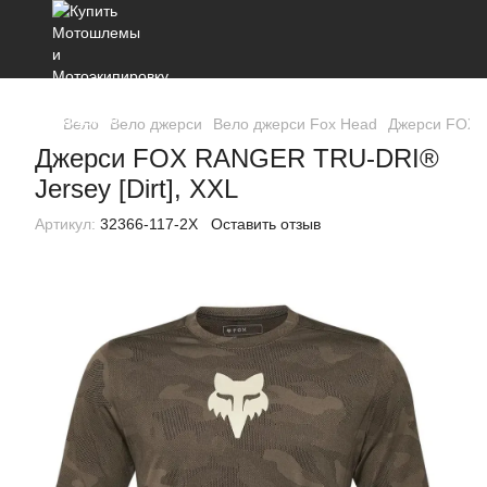
Вело
Вело джерси
Вело джерси Fox Head
Джерси FOX R
Джерси FOX RANGER TRU-DRI®
Jersey [Dirt], XXL
Артикул:
32366-117-2X
Оставить отзыв