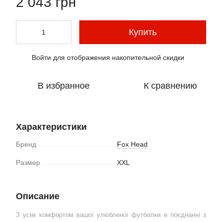
2 043 грн
Купить
Войти
для отображения накопительной скидки
%
В избранное
К сравнению
Характеристики
Бренд
Fox Head
Размер
XXL
Описание
З усім комфортом вашої улюбленої футболки в поєднанні з