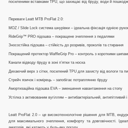
посиленими вставками TPU, що захищає від бруду, води й пошкодж
Переваги Leatt MTB ProFlat 2.0:
MOZ / Slide Lock система шнурівки – ідеальна фіксація однією руко
RideGrip™ PRO підошва – покращене зчеплення з педалями
Зносостійка підошва – стійкість до розривів, проколів та стирання
Покращений протектор WaffleGrip Pro – контроль з короткими шипа
Канали відводу бруду в зоні п’ятки та носка
Дихаючий верх з сітки, посилений TPU для захисту від вологи та п
Стрейч язичок і комірець – запобігає потраплянню бруду
Амортизаційна підошва EVA – зменшення навантаження на стопу
Устілка з активованим вугіллям – антибактеріальний, антипітливий
Leatt ProFlat 2.0 – це високотехнологічне рішення для MTB, ендур
для максимального зчеплення, комфорту та довговічності. Ідеа
аматорів, які катають у будь-яку погоду.