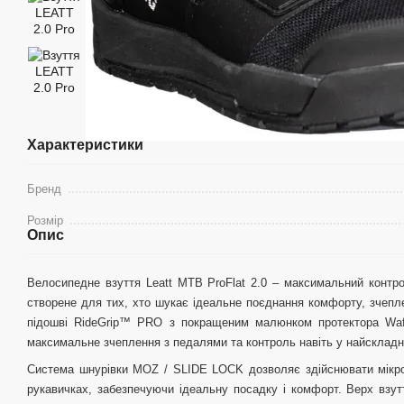
Характеристики
Бренд
Розмір
Опис
Велосипедне взуття Leatt MTB ProFlat 2.0 – максимальний контро
створене для тих, хто шукає ідеальне поєднання комфорту, зчепл
підошві RideGrip™ PRO з покращеним малюнком протектора Waffl
максимальне зчеплення з педалями та контроль навіть у найскладн
Система шнурівки MOZ / SLIDE LOCK дозволяє здійснювати мікро
рукавичках, забезпечуючи ідеальну посадку і комфорт. Верх взут