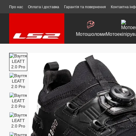
Перейти до основного контенту
Про нас
Оплата і доставка
Гарантія та повернення
Контактна ін
Мотошоломи
Мотоекіпірув