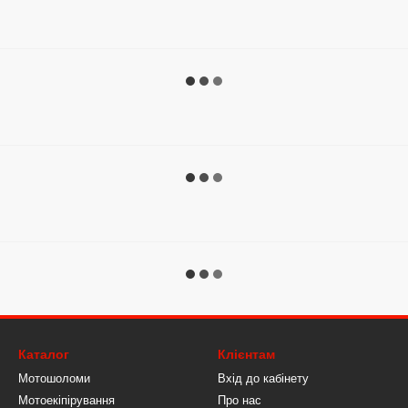
Каталог
Клієнтам
Мотошоломи
Вхід до кабінету
Мотоекіпірування
Про нас