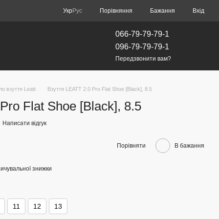
Порівняння
Укр
Рус
Бажання
Вхід
066-79-79-79-1
096-79-79-79-1
Передзвонити вам?
ло взуття Leatt
Взуття LEATT 2.0 Pro Flat Shoe [Black], 8.5
ro Flat Shoe [Black], 8.5
Написати відгук
Порівняти
В бажання
ичувальної знижки
11
12
13