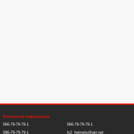
Контактна інформація
066-79-79-79-1
066-79-79-79-1
096-79-79-79-1
ls2_helmets@ukr.net