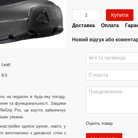
Купити
Доставка
Оплата
Гара
Новий відгук або комента
Leatt
8.5
ль на педалях в будь-яку погоду,
ення та функціональності. Завдяки
eGrip Pro, це взуття забезпечує
іших умовах.
Оцініть товар
настройки однією рукою, навіть у
тя виготовлено з дихаючої сітки з