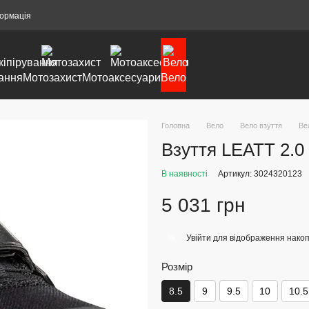
формація
ання
Мотозахист
Мотоаксесуари
Вело
Головна
Вело
Вело взуття
Ве
Взуття LEATT 2.0 P
В наявності
Артикул: 3024320123
5 031 грн
Увійти
для відображення накоп
%
Розмір
8.5
9
9.5
10
10.5