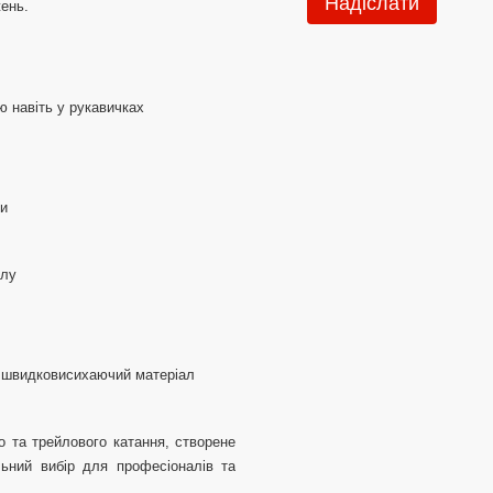
Надіслати
ень.
ю навіть у рукавичках
ми
илу
 і швидковисихаючий матеріал
о та трейлового катання, створене
льний вибір для професіоналів та