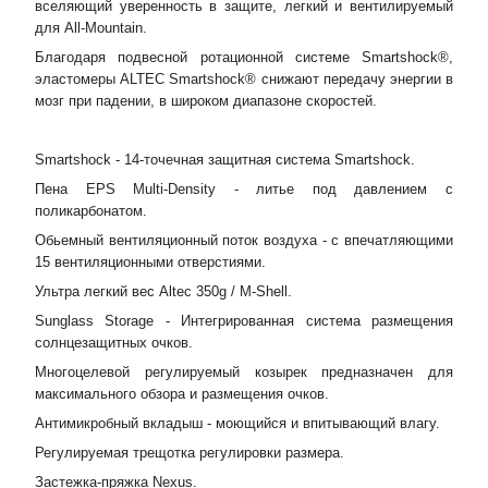
вселяющий уверенность в защите, легкий и вентилируемый
для All-Mountain.
Благодаря подвесной ротационной системе Smartshock®,
эластомеры ALTEC Smartshock® снижают передачу энергии в
мозг при падении, в широком диапазоне скоростей.
Smartshock - 14-точечная защитная система Smartshock.
Пена EPS Multi-Density - литье под давлением с
поликарбонатом.
Обьемный вентиляционный поток воздуха - с впечатляющими
15 вентиляционными отверстиями.
Ультра легкий вес Altec 350g / M-Shell.
Sunglass Storage - Интегрированная система размещения
солнцезащитных очков.
Многоцелевой регулируемый козырек предназначен для
максимального обзора и размещения очков.
Антимикробный вкладыш - моющийся и впитывающий влагу.
Регулируемая трещотка регулировки размера.
Застежка-пряжка Nexus.