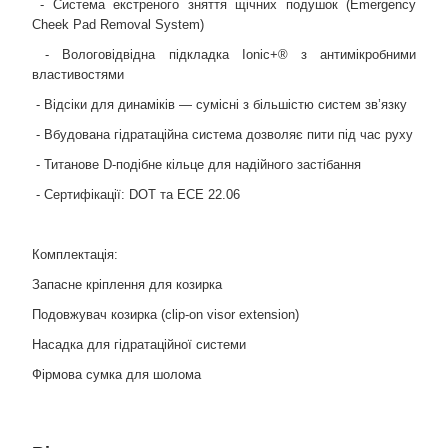
- Система екстреного зняття щічних подушок (Emergency
Cheek Pad Removal System)
- Вологовідвідна підкладка Ionic+® з антимікробними
властивостями
- Відсіки для динаміків — сумісні з більшістю систем зв’язку
- Вбудована гідратаційна система дозволяє пити під час руху
- Титанове D-подібне кільце для надійного застібання
- Сертифікації: DOT та ECE 22.06
Комплектація:
Запасне кріплення для козирка
Подовжувач козирка (clip-on visor extension)
Насадка для гідратаційної системи
Фірмова сумка для шолома