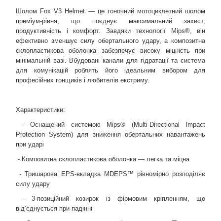
Шолом Fox V3 Helmet — це гоночний мотоциклетний шолом
преміум-рівня, що поєднує максимальний захист,
продуктивність і комфорт. Завдяки технології Mips®, він
ефективно зменшує силу обертального удару, а композитна
склопластикова оболонка забезпечує високу міцність при
мінімальній вазі. Вбудовані канали для гідратації та система
для комунікацій роблять його ідеальним вибором для
професійних гонщиків і любителів екстриму.
Характеристики:
- Оснащений системою Mips® (Multi-Directional Impact
Protection System) для зниження обертальних навантажень
при ударі
- Композитна склопластикова оболонка — легка та міцна
- Тришарова EPS-вкладка MDEPS™ рівномірно розподіляє
силу удару
- 3-позиційний козирок із фірмовим кріпленням, що
від’єднується при падінні