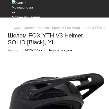
Мотошоломи
Кросові
Кросові Fox Head
Шолом FOX YTH V
Шолом FOX YTH V3 Helmet -
SOLID [Black], YL
Артикул:
31439-255-YL
Написати відгук