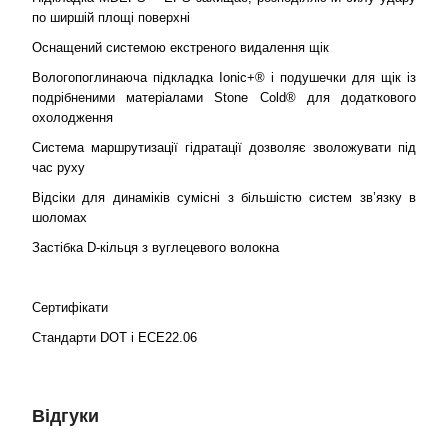
по ширшій площі поверхні
Оснащений системою екстреного видалення щік
Вологопоглинаюча підкладка Ionic+® і подушечки для щік із
подрібненими матеріалами Stone Cold® для додаткового
охолодження
Система маршрутизації гідратації дозволяє зволожувати під
час руху
Відсіки для динаміків сумісні з більшістю систем зв’язку в
шоломах
Застібка D-кільця з вуглецевого волокна
Сертифікати
Стандарти DOT і ECE22.06
Відгуки