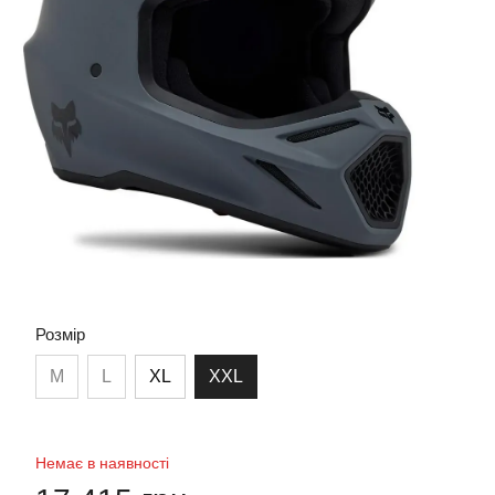
Розмір
M
L
XL
XXL
Немає в наявності