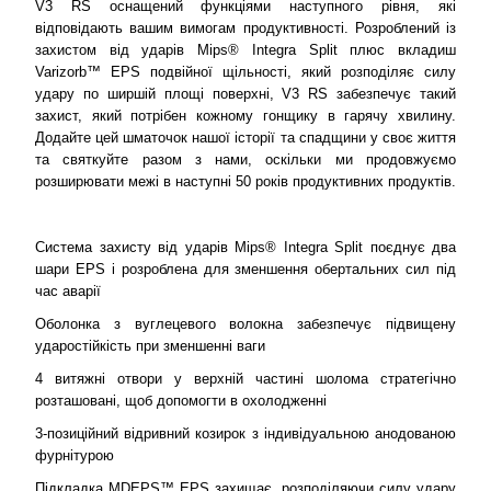
V3 RS оснащений функціями наступного рівня, які
відповідають вашим вимогам продуктивності. Розроблений із
захистом від ударів Mips® Integra Split плюс вкладиш
Varizorb™ EPS подвійної щільності, який розподіляє силу
удару по ширшій площі поверхні, V3 RS забезпечує такий
захист, який потрібен кожному гонщику в гарячу хвилину.
Додайте цей шматочок нашої історії та спадщини у своє життя
та святкуйте разом з нами, оскільки ми продовжуємо
розширювати межі в наступні 50 років продуктивних продуктів.
Система захисту від ударів Mips® Integra Split поєднує два
шари EPS і розроблена для зменшення обертальних сил під
час аварії
Оболонка з вуглецевого волокна забезпечує підвищену
ударостійкість при зменшенні ваги
4 витяжні отвори у верхній частині шолома стратегічно
розташовані, щоб допомогти в охолодженні
3-позиційний відривний козирок з індивідуальною анодованою
фурнітурою
Підкладка MDEPS™ EPS захищає, розподіляючи силу удару