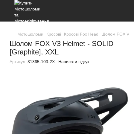
Мотошоломи
Кросові
Кросові Fox Head
Шолом FOX V3 He
Шолом FOX V3 Helmet - SOLID
[Graphite], XXL
Артикул:
31365-103-2X
Написати відгук