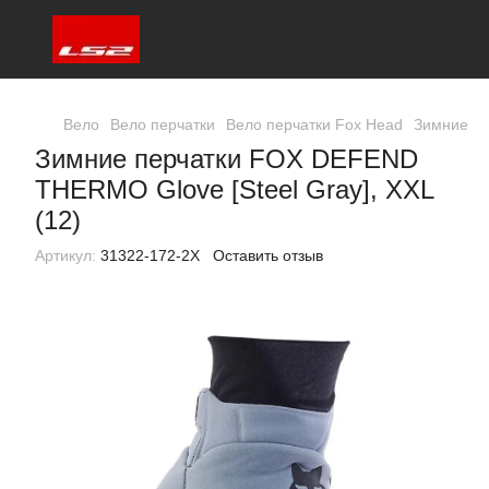
Вело
Вело перчатки
Вело перчатки Fox Head
Зимние пе
Зимние перчатки FOX DEFEND
THERMO Glove [Steel Gray], XXL
(12)
Артикул:
31322-172-2X
Оставить отзыв