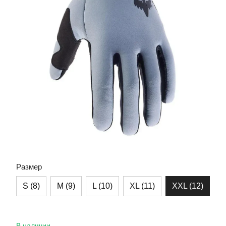
Размер
S (8)
M (9)
L (10)
XL (11)
XXL (12)
В наличии