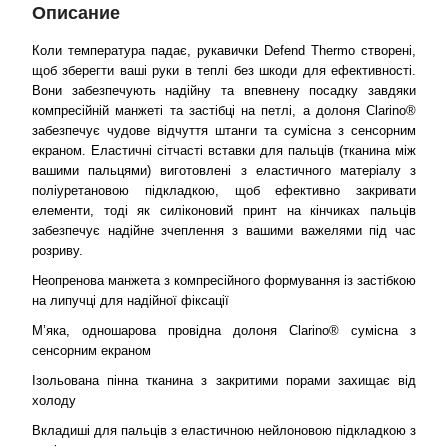
Описание
Коли температура падає, рукавички Defend Thermo створені,
щоб зберегти ваші руки в теплі без шкоди для ефективності.
Вони забезпечують надійну та впевнену посадку завдяки
компресійній манжеті та застібці на петлі, а долоня Clarino®
забезпечує чудове відчуття штанги та сумісна з сенсорним
екраном. Еластичні сітчасті вставки для пальців (тканина між
вашими пальцями) виготовлені з еластичного матеріалу з
поліуретановою підкладкою, щоб ефективно закривати
елементи, тоді як силіконовий принт на кінчиках пальців
забезпечує надійне зчеплення з вашими важелями під час
розриву.
Неопренова манжета з компресійного формування із застібкою
на липучці для надійної фіксації
М’яка, одношарова провідна долоня Clarino® сумісна з
сенсорним екраном
Ізольована пінна тканина з закритими порами захищає від
холоду
Вкладиші для пальців з еластичною нейлоновою підкладкою з