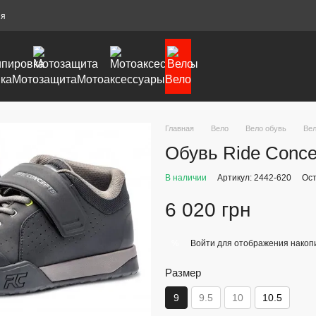
ия
ка
Мотозащита
Мотоаксессуары
Вело
Главная
Вело
Вело обувь
Вел
Обувь Ride Concep
В наличии
Артикул: 2442-620
Ост
6 020 грн
Войти
для отображения накопи
%
Размер
9
9.5
10
10.5