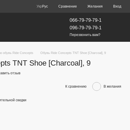
Сравнение
Укр
Рус
Желания
Вход
066-79-79-79-1
096-79-79-79-1
Перезвонить вам?
о обувь Ride Concepts
Обувь Ride Concepts TNT Shoe [Charcoal], 9
ts TNT Shoe [Charcoal], 9
авить отзыв
К сравнению
В желания
тельной скидки