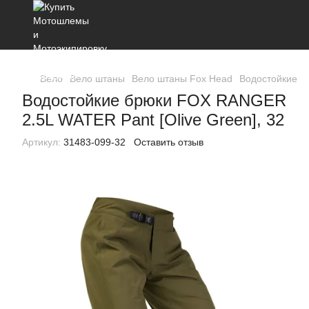
Вело
Вело штаны
Вело штаны Fox Head
Водостойкие б
Водостойкие брюки FOX RANGER
2.5L WATER Pant [Olive Green], 32
Артикул:
31483-099-32
Оставить отзыв