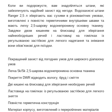
Коли ви подорожуєте, вам знадобляться штани, які
забезпечують надійний захист від негоди. Водозахисні штани
Ranger 2,5 л зберігають вас сухими в різноманітних умовах,
виготовлені з повністю герметичними внутрішніми швами та
мають легку 2,5-шарову водонепроникну основну тканину.
Завдяки двом кишеням на блискавці для зберігання
найнеобхідніших речей і ластовиці на гомілках із
регульованою застібкою для легкого надягання та знімання
вони обов’язкові для поїздки.
Покращений захист від погодних умов для широкого діапазону
умов
Легка 5k/5k 2,5-шарова водонепроникна основна тканина
Покриття DWR відводить вологу, бруд і сміття
Дві кишені на блискавці для зберігання необхідних речей
Ластовица на гомілках із регульованою застібкою для легкого
зняття
Повністю герметична конструкція
Матеріал корпусу, виготовлений з перероблених матеріалів