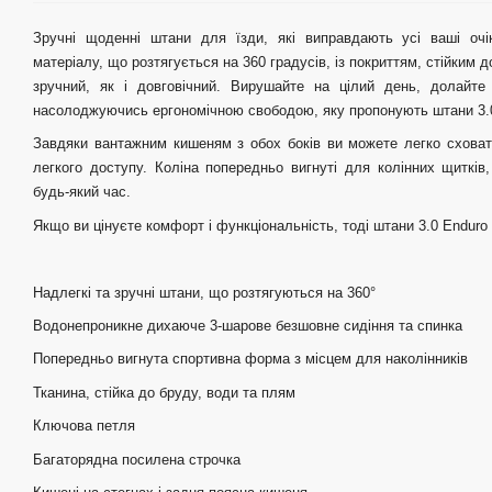
Зручні щоденні штани для їзди, які виправдають усі ваші очік
матеріалу, що розтягується на 360 градусів, із покриттям, стійким д
зручний, як і довговічний. Вирушайте на цілий день, долайте 
насолоджуючись ергономічною свободою, яку пропонують штани 3.
Завдяки вантажним кишеням з обох боків ви можете легко сховати
легкого доступу. Коліна попередньо вигнуті для колінних щитків
будь-який час.
Якщо ви цінуєте комфорт і функціональність, тоді штани 3.0 Enduro 
Надлегкі та зручні штани, що розтягуються на 360°
Водонепроникне дихаюче 3-шарове безшовне сидіння та спинка
Попередньо вигнута спортивна форма з місцем для наколінників
Тканина, стійка до бруду, води та плям
Ключова петля
Багаторядна посилена строчка