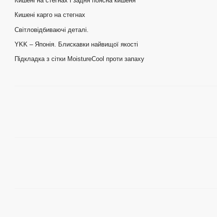
Кишені на стегнах і задня поясна кишеня
Кишені карго на стегнах
Світловідбиваючі деталі.
YKK – Японія. Блискавки найвищої якості
Підкладка з сітки MoistureCool проти запаху