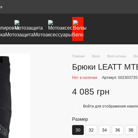
ия
ка
Мотозащита
Мотоаксессуары
Вело
Главная
Вело
Вело штаны
Ве
Брюки LEATT MTB 3
Нет в наличии
Артикул: 502303735
4 085 грн
Войти
для отображения накопи
%
Размер
30
32
34
36
38