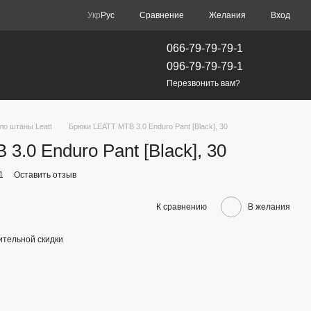
Сравнение
Укр
Рус
Желания
Вход
066-79-79-79-1
096-79-79-79-1
Перезвонить вам?
ло штаны Leatt
Брюки LEATT MTB 3.0 Enduro Pant [Black], 30
.0 Enduro Pant [Black], 30
1
Оставить отзыв
К сравнению
В желания
тельной скидки