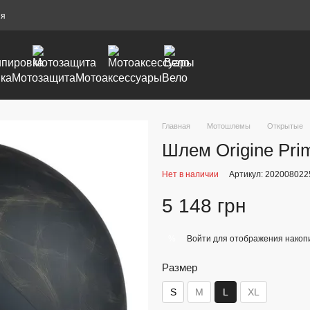
ия
ка
Мотозащита
Мотоаксессуары
Вело
Главная
Мотошлемы
Открытые
Шлем Origine Pri
Нет в наличии
Артикул: 20200802
5 148 грн
Войти
для отображения накопи
%
Размер
S
M
L
XL