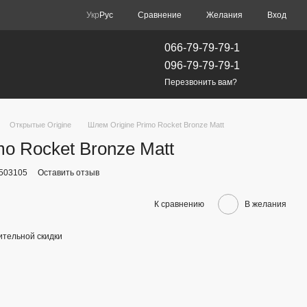
Сравнение
Укр
Рус
Желания
Вход
066-79-79-79-1
096-79-79-79-1
Перезвонить вам?
Открытые Origine
Шлем Origine Primo Rocket Bronze Matt
mo Rocket Bronze Matt
2503105
Оставить отзыв
К сравнению
В желания
тельной скидки