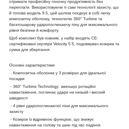
отримати професійну гоночну продуктивність без
переплати. Використовуючи ті самі технології захисту, що
й топова модель 9.5, цей шолом поєднує в собі легку
композитну оболонку, технологію 360° Turbine та
багатошарову ударопоглинаючу піну для максимального
рівня безпеки й комфорту.
Щоб комплект був повним, у набір входять CE-
сертифіковані окуляри Velocity 5.5, подовжувач козирка та
сумка для зберігання.
Основні характеристики
- Композитна оболонка у 3 розмірах для ідеальної
посадки
- 360° Turbine Technology: зменшує ротаційні
навантаження, поглинає удари на низькій і високій
швидкості
- 4 рівні ударопоглинаючої піни для максимального
захисту
- Козирок із відривною функцією, що знижує
навантаження на голову та шию під час падіння