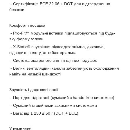
- Сертифікація ECE 22.06 + DOT для підтвердження
безпеки
Комфорт і посадка
- Pro-Fit™ модульні вставки підлаштовуються під будь-
яку форму голови
- X-Static® внутрішня підкладка: знімна, дихаюча,
відводить вологу, антибактеріальна
- Система екстреного зняття щічних подушок
- Великі вентиляційні канали забезпечують охолодження
навіть на низькій швидкості
Зручність і додаткові опції
- Порт для гідратації (сумісний з hands-free системою)
- Сумісний із шийними захисними системами
- Вага: від 1 250 ± 50 г (DOT + ECE)
У комплекті