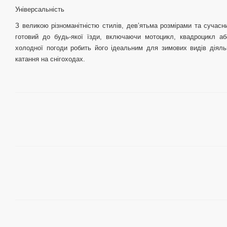
Універсальність
З великою різноманітністю стилів, дев’ятьма розмірами та сучас
готовий до будь-якої їзди, включаючи мотоцикл, квадроцикл аб
холодної погоди робить його ідеальним для зимових видів діяльн
катання на снігоходах.