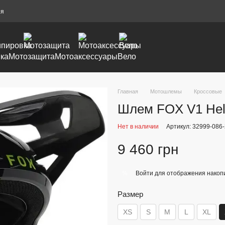
ия
ка
Мотозащита
Мотоаксессуары
Вело
Главная
Мотошлемы
Кроссовые
Шлем FOX V1 Helm
Нет в наличии
Артикул: 32999-086
9 460 грн
Войти
для отображения накопи
%
Размер
XS
S
M
L
XL