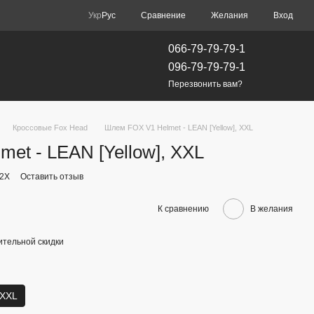
Сравнение
Укр
Рус
Желания
Вход
066-79-79-79-1
096-79-79-79-1
Перезвонить вам?
Кроссовые Fox Head
Шлем FOX V1 Helmet - LEAN [Yellow], XXL
et - LEAN [Yellow], XXL
-2X
Оставить отзыв
К сравнению
В желания
тельной скидки
XXL