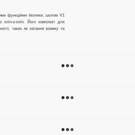
ними функціями безпеки, шолом V1
о пліч-о-пліч. Його комплект для
ості, таких як катання взимку та