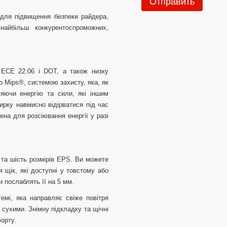
Отправить
для підвищення безпеки райдера,
йбільш конкурентоспроможних,
 ECE 22.06 і DOT, а також низку
 Mips®, системою захисту, яка, як
яючи енергію та сили, які іншим
ирку навмисно відірватися під час
на для розсіювання енергії у разі
 та шість розмірів EPS. Ви можете
щік, які доступні у товстому або
и послаблять її на 5 мм.
емі, яка направляє свіже повітря
 сухими. Знімну підкладку та щічні
форту.