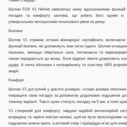
Новий стандарт
Шолом FOX V1 Helmet забезпечує низку вдосконалених функцій 
посадки та комфорту шолома, що робить його одним із на
універсальних мотошоломів початкового рівня на ринку.
Безпека
Шолом V1 отримав останні міжнародні сертифікати, включаючи
функцій безпеки, які допоможуть вам легко їздити. Шолом оснащено
показано, зменшує обертальні сили, поглинаючи та перенаправл
чином передаються до мозку. Бічні відрізні гвинти дозволяють коз
удару. А легка оболонка з полікарбонату та пластику ABS розробле
аварії.
Комфорт
Шолом V1 доступний у дев’яти розмірах: чотири розміри оболонки
покращити свою посадку за допомогою додаткових подушечок для 
тонкому варіанті. Товсті щоки стягнуть посадку на 5 мм, а тонкі щок
V1 створений для комфорту, завдяки надійній вентиляційній сист
всередину та гаряче повітря назовні, щоб ви були прохолодними та
подушечки можна прати, а ротовий отвір і підборіддя м’які для ком