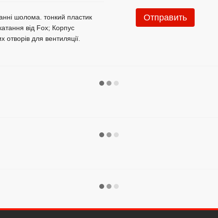
Отправить
анні шолома. тонкий пластик
тання від Fox; Корпус
х отворів для вентиляції.