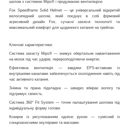
шолом з системою Mips® і продуманою вентиляцією
Fox Speedframe Solid Helmet — це універсальний відкритий
велосипедний шолом, який поєднує в собі фірмовий
агресивний дизайн Fox, сучасні захисні технології та
максимальний комфорт для щоденного катання на трейлах.
Ключові характеристики:
Система захисту Mips® — знижує обертальне навантаження
на мозок під час ударів, перерозподіляючи енергію.
Ефективна вентиляція — завдяки EPS-вставкам із
внутрішніми каналами забезпечується охолодження навіть під
час активного катання.
Знімна та прана підкладка — швидко вбирає вологу та
підтримує свіжість.
Система 360° Fit System — точне налаштування шолома під
індивідуальну форму голови.
Козирок із регулюванням однією рукою — сумісний із
сонцезахисними окулярами та масками.