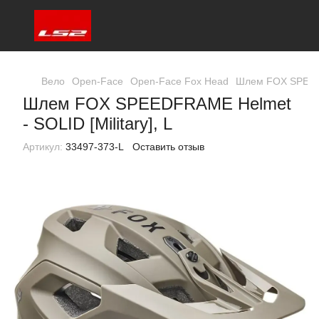
Вело
Open-Face
Open-Face Fox Head
Шлем FOX SPEEDFR
Шлем FOX SPEEDFRAME Helmet
- SOLID [Military], L
Артикул:
33497-373-L
Оставить отзыв