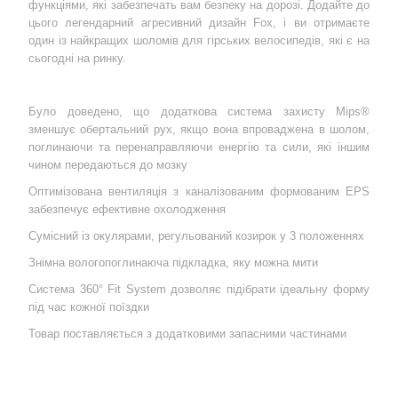
функціями, які забезпечать вам безпеку на дорозі. Додайте до
цього легендарний агресивний дизайн Fox, і ви отримаєте
один із найкращих шоломів для гірських велосипедів, які є на
сьогодні на ринку.
Було доведено, що додаткова система захисту Mips®
зменшує обертальний рух, якщо вона впроваджена в шолом,
поглинаючи та перенаправляючи енергію та сили, які іншим
чином передаються до мозку
Оптимізована вентиляція з каналізованим формованим EPS
забезпечує ефективне охолодження
Сумісний із окулярами, регульований козирок у 3 положеннях
Знімна вологопоглинаюча підкладка, яку можна мити
Система 360° Fit System дозволяє підібрати ідеальну форму
під час кожної поїздки
Товар поставляється з додатковими запасними частинами