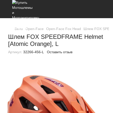
Вело
Open-Face
Open-Face Fox Head
Шлем FOX SPEEDF
Шлем FOX SPEEDFRAME Helmet
[Atomic Orange], L
Артикул:
32266-456-L
Оставить отзыв