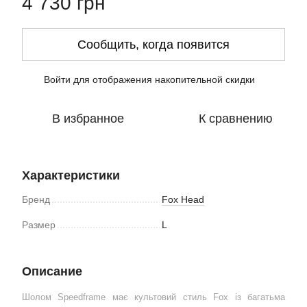
4 730 грн
Сообщить, когда появится
Войти
для отображения накопительной скидки
%
В избранное
К сравнению
Характеристики
Бренд
Fox Head
Размер
L
Описание
Шолом Speedframe має культовий стиль Fox із багатьма