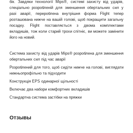
бік. Завдяки технології Mips®, системі захисту від ударів,
спеціально розробленій для зменшення обертальних сил у
разі аварії, перероблена внутрішня форма Flight тепер
розташована нижче на вашій голові, щоб покращити загальну
посадку. Flight поставляється з двома комплектами
вкладишів, тож коли старий трохи спітніє, ви можете замінити
його на новий.
Система захисту від ударів Mips® розроблена для зменшення
обертальних сил під час аварії
Розроблений для того, щоб сидіти нижче на голові, виглядати
нижньопрофільно та підходити
Конструкція EPS одинарної щільності
Включає два набори комфортних вкладишів
Стандартна система застібки на пряжки
Отзывы