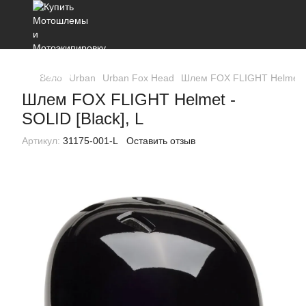
Вело
Urban
Urban Fox Head
Шлем FOX FLIGHT Helmet - 
Шлем FOX FLIGHT Helmet -
SOLID [Black], L
Артикул:
31175-001-L
Оставить отзыв