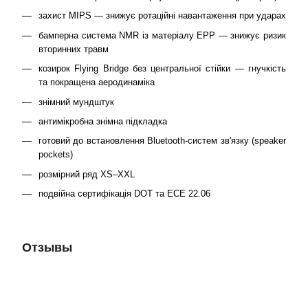
захист MIPS — знижує ротаційні навантаження при ударах
бамперна система NMR із матеріалу EPP — знижує ризик
вторинних травм
козирок Flying Bridge без центральної стійки — гнучкість
та покращена аеродинаміка
знімний мундштук
антимікробна знімна підкладка
готовий до встановлення Bluetooth-систем зв'язку (speaker
pockets)
розмірний ряд XS–XXL
подвійна сертифікація DOT та ECE 22.06
Отзывы