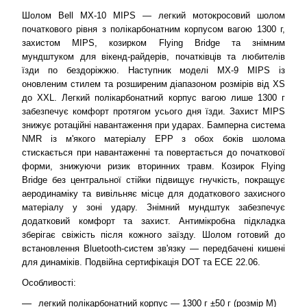
Шолом Bell MX-10 MIPS — легкий мотокросовий шолом
початкового рівня з полікарбонатним корпусом вагою 1300 г,
захистом MIPS, козирком Flying Bridge та знімним
мундштуком для вікенд-райдерів, початківців та любителів
їзди по бездоріжжю. Наступник моделі MX-9 MIPS із
оновленим стилем та розширеним діапазоном розмірів від XS
до XXL. Легкий полікарбонатний корпус вагою лише 1300 г
забезпечує комфорт протягом усього дня їзди. Захист MIPS
знижує ротаційні навантаження при ударах. Бамперна система
NMR із м'якого матеріалу EPP з обох боків шолома
стискається при навантаженні та повертається до початкової
форми, знижуючи ризик вторинних травм. Козирок Flying
Bridge без центральної стійки підвищує гнучкість, покращує
аеродинаміку та вивільняє місце для додаткового захисного
матеріалу у зоні удару. Знімний мундштук забезпечує
додатковий комфорт та захист. Антимікробна підкладка
зберігає свіжість після кожного заїзду. Шолом готовий до
встановлення Bluetooth-систем зв'язку — передбачені кишені
для динаміків. Подвійна сертифікація DOT та ECE 22.06.
Особливості:
легкий полікарбонатний корпус — 1300 г ±50 г (розмір M)