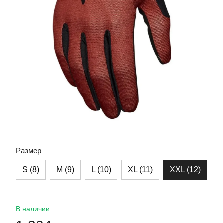
Размер
S (8)
M (9)
L (10)
XL (11)
XXL (12)
В наличии