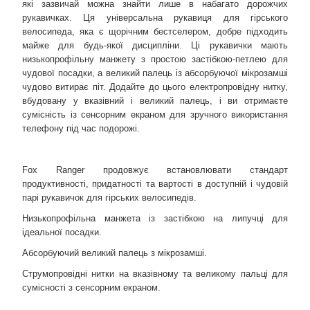
які зазвичай можна знайти лише в набагато дорожчих
рукавичках. Ця універсальна рукавиця для гірського
велосипеда, яка є щорічним бестселером, добре підходить
майже для будь-якої дисципліни. Ці рукавички мають
низькопрофільну манжету з простою застібкою-петлею для
чудової посадки, а великий палець із абсорбуючої мікрозамші
чудово витирає піт. Додайте до цього електропровідну нитку,
вбудовану у вказівний і великий палець, і ви отримаєте
сумісність із сенсорним екраном для зручного використання
телефону під час подорожі.
Fox Ranger продовжує встановлювати стандарт
продуктивності, придатності та вартості в доступній і чудовій
парі рукавичок для гірських велосипедів.
Низькопрофільна манжета із застібкою на липучці для
ідеальної посадки.
Абсорбуючий великий палець з мікрозамші.
Струмопровідні нитки на вказівному та великому пальці для
сумісності з сенсорним екраном.