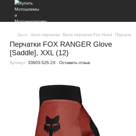
Вело
Вело перчатки
Вело перчатки Fox Head
Перчатки 
Перчатки FOX RANGER Glove
[Saddle], XXL (12)
Артикул:
33603-525-2X
Оставить отзыв