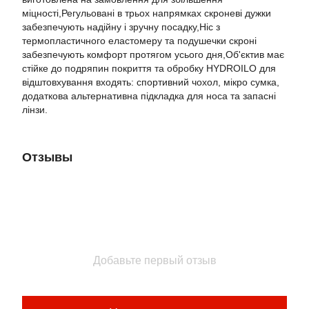
міцності,Регульовані в трьох напрямках скроневі дужки
забезпечують надійну і зручну посадку,Ніс з
термопластичного еластомеру та подушечки скроні
забезпечують комфорт протягом усього дня,Об'єктив має
стійке до подряпин покриття та обробку HYDROILO для
відштовхування входять: спортивний чохол, мікро сумка,
додаткова альтернативна підкладка для носа та запасні
лінзи.
Отзывы
Добавьте первый отзыв