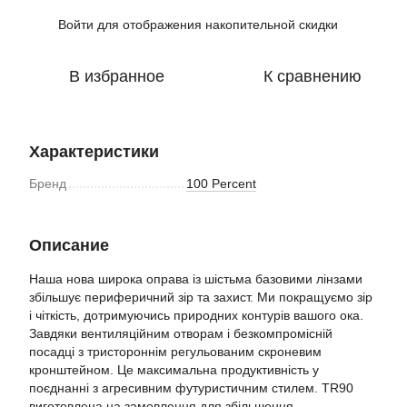
Войти
для отображения накопительной скидки
%
В избранное
К сравнению
Характеристики
Бренд
100 Percent
Описание
Наша нова широка оправа із шістьма базовими лінзами
збільшує периферичний зір та захист. Ми покращуємо зір
і чіткість, дотримуючись природних контурів вашого ока.
Завдяки вентиляційним отворам і безкомпромісній
посадці з тристороннім регульованим скроневим
кронштейном. Це максимальна продуктивність у
поєднанні з агресивним футуристичним стилем. TR90
виготовлена ​​на замовлення для збільшення