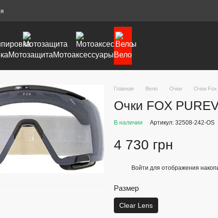
ия
ка
Мотозащита
Мотоаксессуары
Вело
Главная
Вело
Очки
Очки Fox
Очки FOX PUREVU
В наличии
Артикул: 32508-242-OS
4 730 грн
Войти
для отображения накопи
%
Размер
Clear Lens