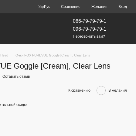
Сравнение
Укр
Рус
Желания
Вход
066-79-79-79-1
096-79-79-79-1
Перезвонить вам?
 Head
Очки FOX PUREVUE Goggle [Cream], Clear Lens
E Goggle [Cream], Clear Lens
Оставить отзыв
К сравнению
В желания
тельной скидки