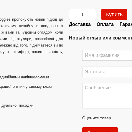
Купить
oggles пропонують новий підхід до
Доставка
Оплата
Гара
ихаючому дизайну в поєднанні з
між вами та чудовим оглядом, коли
Новый отзыв или коммен
ами. Ці окуляри, розроблені для
ежно від того, піднімаєтеся ви по
чують комфорт, захист і чіткість,
традиційними напівшоломами
кращої оптики у своєму класі
відуальної посадки
Оцените товар