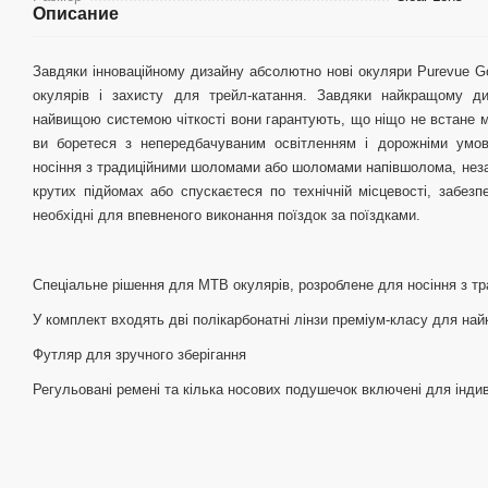
Описание
Завдяки інноваційному дизайну абсолютно нові окуляри Purevue G
окулярів і захисту для трейл-катання. Завдяки найкращому д
найвищою системою чіткості вони гарантують, що ніщо не встане 
ви боретеся з непередбачуваним освітленням і дорожніми умов
носіння з традиційними шоломами або шоломами напівшолома, незал
крутих підйомах або спускаєтеся по технічній місцевості, забезпе
необхідні для впевненого виконання поїздок за поїздками.
Спеціальне рішення для MTB окулярів, розроблене для носіння з 
У комплект входять дві полікарбонатні лінзи преміум-класу для най
Футляр для зручного зберігання
Регульовані ремені та кілька носових подушечок включені для інди