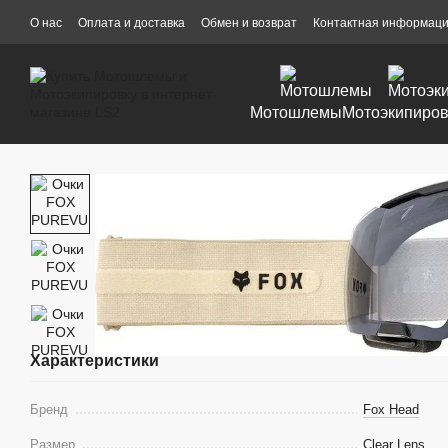
Перейти к основному контенту
О нас
Оплата и доставка
Обмен и возврат
Контактная информац
Мотошлемы
Мотоэкипиров
Характеристики
Бренд
Fox Head
Размер
Clear Lens