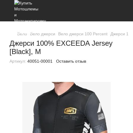
Вело
Вело джерси
Вело джерси 100 Percent
Джерси 100
Джерси 100% EXCEEDA Jersey
[Black], M
Артикул:
40051-00001
Оставить отзыв