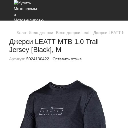
Вело
Вело джерси
Вело джерси Leatt
Джерси LEATT MTB 
Джерси LEATT MTB 1.0 Trail
Jersey [Black], M
Артикул:
5024130422
Оставить отзыв