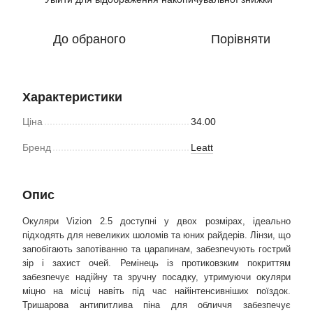
До обраного
Порівняти
Характеристики
Ціна
34.00
Бренд
Leatt
Опис
Окуляри Vizion 2.5 доступні у двох розмірах, ідеально
підходять для невеликих шоломів та юних райдерів. Лінзи, що
запобігають запотіванню та царапинам, забезпечують гострий
зір і захист очей. Ремінець із протиковзким покриттям
забезпечує надійну та зручну посадку, утримуючи окуляри
міцно на місці навіть під час найінтенсивніших поїздок.
Тришарова антипитлива піна для обличчя забезпечує