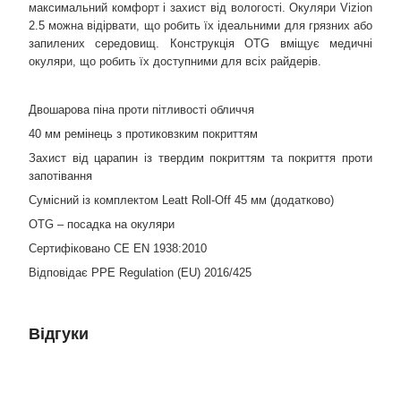
максимальний комфорт і захист від вологості. Окуляри Vizion
2.5 можна відірвати, що робить їх ідеальними для грязних або
запилених середовищ. Конструкція OTG вміщує медичні
окуляри, що робить їх доступними для всіх райдерів.
Двошарова піна проти пітливості обличчя
40 мм ремінець з протиковзким покриттям
Захист від царапин із твердим покриттям та покриття проти
запотівання
Сумісний із комплектом Leatt Roll-Off 45 мм (додатково)
OTG – посадка на окуляри
Сертифіковано CE EN 1938:2010
Відповідає PPE Regulation (EU) 2016/425
Відгуки