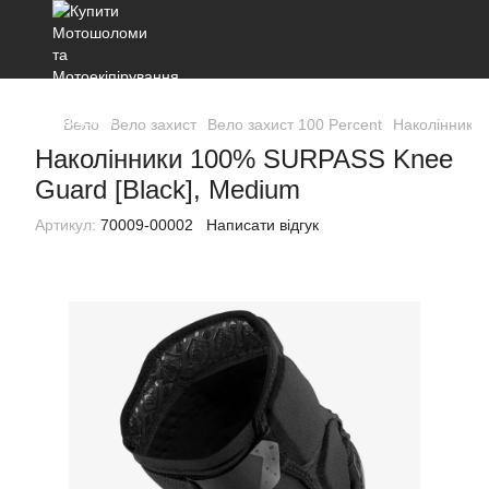
Вело
Вело захист
Вело захист 100 Percent
Наколінники
Наколінники 100% SURPASS Knee
Guard [Black], Medium
Артикул:
70009-00002
Написати відгук