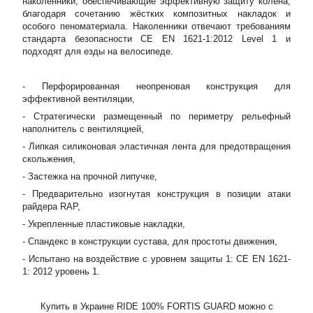
наколенники, обеспечивающие эффективную защиту колена,
благодаря сочетанию жёстких композитных накладок и
особого пеноматериала. Наколенники отвечают требованиям
стандарта безопасности CE EN 1621-1:2012 Level 1 и
подходят для езды на велосипеде.
- Перфорированная неопреновая конструкция для
эффективной вентиляции,
- Стратегически размещенный по периметру рельефный
наполнитель с вентиляцией,
- Липкая силиконовая эластичная лента для предотвращения
скольжения,
- Застежка на прочной липучке,
- Предварительно изогнутая конструкция в позиции атаки
райдера RAP,
- Укрепленные пластиковые накладки,
- Спандекс в конструкции сустава, для простоты движения,
- Испытано на воздействие с уровнем защиты 1: CE EN 1621-
1: 2012 уровень 1.
Купить в Украине
RIDE 100% FORTIS GUARD
можно с