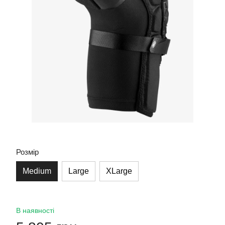
Розмір
Medium
Large
XLarge
В наявності