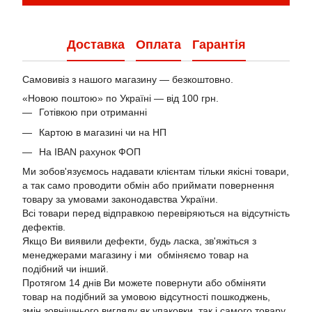
Доставка
Оплата
Гарантія
Самовивіз з нашого магазину — безкоштовно.
«Новою поштою» по Україні — від 100 грн.
Готівкою при отриманні
Картою в магазині чи на НП
На IBAN рахунок ФОП
Ми зобов'язуємось надавати клієнтам тільки якісні товари,
а так само проводити обмін або приймати повернення
товару за умовами законодавства України.
Всі товари перед відправкою перевіряються на відсутність
дефектів.
Якщо Ви виявили дефекти, будь ласка, зв'яжіться з
менеджерами магазину і ми обміняємо товар на
подібний чи інший.
Протягом 14 днів Ви можете повернути або обміняти
товар на подібний за умовою відсутності пошкоджень,
змін зовнішнього вигляду як упаковки, так і самого товару.