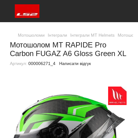
Мотошоломи
Інтеграли
Інтеграли MT Helmets
Мотошоло
Мотошолом MT RAPIDE Pro
Carbon FUGAZ A6 Gloss Green XL
Артикул:
000006271_4
Написати відгук