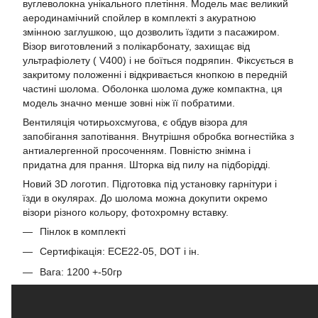
вуглеволокна унікального плетіння. Модель має великий
аеродинамічний спойлер в комплекті з акуратною
змінною заглушкою, що дозволить їздити з пасажиром.
Візор виготовлений з полікарбонату, захищає від
ультрафіолету ( V400) і не боїться подряпин. Фіксується в
закритому положенні і відкривається кнопкою в передній
частині шолома. Оболонка шолома дуже компактна, ця
модель значно менше зовні ніж її побратими.
Вентиляція чотирьохсмугова, є обдув візора для
запобігання запотівання. Внутрішня обробка вогнестійка з
антиалергенной просоченням. Повністю знімна і
придатна для прання. Шторка від пилу на підборідді.
Новий 3D логотип. Підготовка під установку гарнітури і
їзди в окулярах. До шолома можна докупити окремо
візори різного кольору, фотохромну вставку.
Пінлок в комплекті
Сертифікація: ЕСЕ22-05, DOT і ін.
Вага: 1200 +-50гр