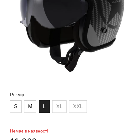
Розмір
S
M
L
XL
XXL
Немає в наявності