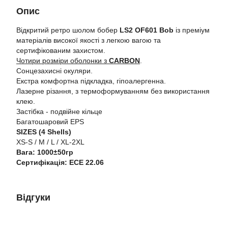
Опис
Відкритий ретро шолом бобер
LS2 OF601 Bob
із преміум
матеріалів високої якості з легкою вагою та
сертифікованим захистом.
Чотири розміри оболонки з
CARBON
.
Сонцезахисні окуляри.
Екстра комфортна підкладка, гіпоалергенна.
Лазерне різання, з термоформуванням без використання
клею.
Застібка - подвійне кільце
Багатошаровий EPS
SIZES (4 Shells)
XS-S / M / L / XL-2XL
Вага: 1000±50гр
Сертифікація: ECE 22.06
Відгуки