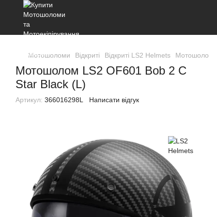
Мотошоломи
Відкриті
Відкриті LS2 Helmets
Мотошолом LS
Мотошолом LS2 OF601 Bob 2 C
Star Black (L)
Артикул:
366016298L
Написати відгук