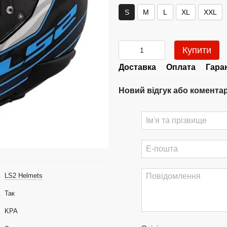
S
M
L
XL
XXL
Купити
Доставка
Оплата
Гара
Новий відгук або комента
LS2 Helmets
Так
KPA