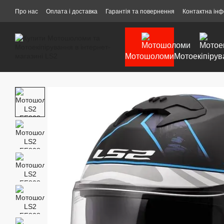
Перейти до основного контенту
Про нас
Оплата і доставка
Гарантія та повернення
Контактна ін
Мотошоломи
Мотоекіпірув