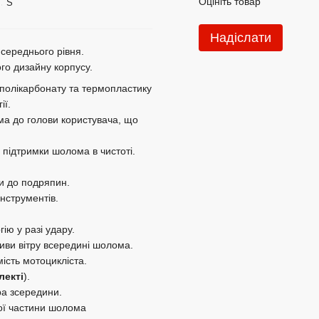
Оцініть товар
S
Надіслати
середнього рівня.
ого дизайну корпусу.
 полікарбонату та термопластику
ії.
ма до голови користувача, що
підтримки шолома в чистоті.
ки до подряпин.
інструментів.
ію у разі удару.
иви вітру всередині шолома.
ість мотоцикліста.
лекті
).
ра зсередини.
ьої частини шолома