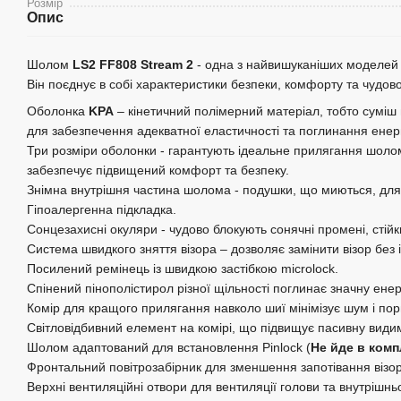
Розмір
Опис
Шолом
LS2 FF808 Stream 2
- одна з найвишуканіших моделей 
Він поєднує в собі характеристики безпеки, комфорту та чудов
Оболонка
KPA
– кінетичний полімерний матеріал, тобто суміш
для забезпечення адекватної еластичності та поглинання енерг
Три розміри оболонки - гарантують ідеальне прилягання шоло
забезпечує підвищений комфорт та безпеку.
Знімна внутрішня частина шолома - подушки, що миються, для 
Гіпоалергенна підкладка.
Сонцезахисні окуляри - чудово блокують сонячні промені, стій
Система швидкого зняття візора – дозволяє замінити візор без 
Посилений ремінець із швидкою застібкою microlock.
Спінений пінополістирол різної щільності поглинає значну енерг
Комір для кращого прилягання навколо шиї мінімізує шум і пор
Світловідбивний елемент на комірі, що підвищує пасивну видим
Шолом адаптований для встановлення Pinlock (
Не йде в комп
Фронтальний повітрозабірник для зменшення запотівання візо
Верхні вентиляційні отвори для вентиляції голови та внутрішн