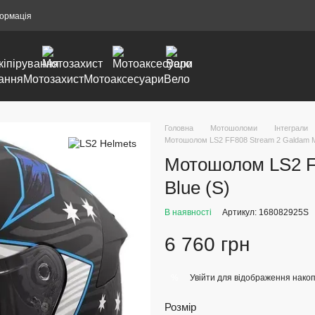
формація
ання
Мотозахист
Мотоаксесуари
Вело
Головна
Мотошоломи
Інтеграли
Мотошолом LS2 FF808 Stream 2 Galdam Ma
Мотошолом LS2 FF
Blue (S)
В наявності
Артикул: 168082925S
6 760 грн
Увійти
для відображення накоп
%
Розмір