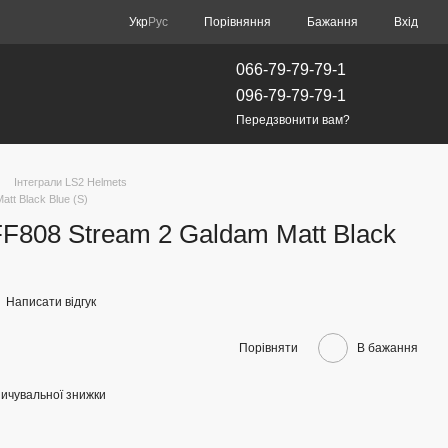
Порівняння
Укр
Рус
Бажання
Вхід
066-79-79-79-1
096-79-79-79-1
Передзвонити вам?
Інтеграли LS2 Helmets
tt Black Blue (S)
808 Stream 2 Galdam Matt Black
Написати відгук
Порівняти
В бажання
ичувальної знижки