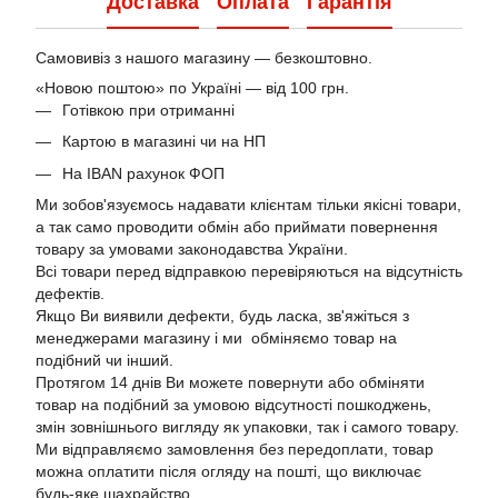
Доставка
Оплата
Гарантія
Самовивіз з нашого магазину — безкоштовно.
«Новою поштою» по Україні — від 100 грн.
Готівкою при отриманні
Картою в магазині чи на НП
На IBAN рахунок ФОП
Ми зобов'язуємось надавати клієнтам тільки якісні товари,
а так само проводити обмін або приймати повернення
товару за умовами законодавства України.
Всі товари перед відправкою перевіряються на відсутність
дефектів.
Якщо Ви виявили дефекти, будь ласка, зв'яжіться з
менеджерами магазину і ми обміняємо товар на
подібний чи інший.
Протягом 14 днів Ви можете повернути або обміняти
товар на подібний за умовою відсутності пошкоджень,
змін зовнішнього вигляду як упаковки, так і самого товару.
Ми відправляємо замовлення без передоплати, товар
можна оплатити після огляду на пошті, що виключає
будь-яке шахрайство.