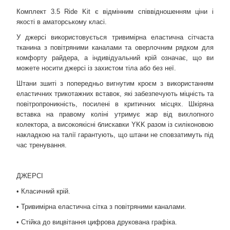
Комплект 3.5 Ride Kit є відмінним співвідношенням ціни і
якості в аматорському класі.
У джерсі використовується тривимірна еластична сітчаста
тканина з повітряними каналами та оверлочним рядком для
комфорту райдера, а індивідуальний крій означає, що ви
можете носити джерсі із захистом тіла або без неї.
Штани зшиті з попередньо вигнутим кроєм з використанням
еластичних трикотажних вставок, які забезпечують міцність та
повітропроникність, посилені в критичних місцях. Шкіряна
вставка на правому коліні утримує жар від вихлопного
колектора, а високоякісні блискавки YKK разом із силіконовою
накладкою на талії гарантують, що штани не сповзатимуть під
час тренування.
ДЖЕРСІ
• Класичний крій.
• Тривимірна еластична сітка з повітряними каналами.
• Стійка до вицвітання цифрова друкована графіка.