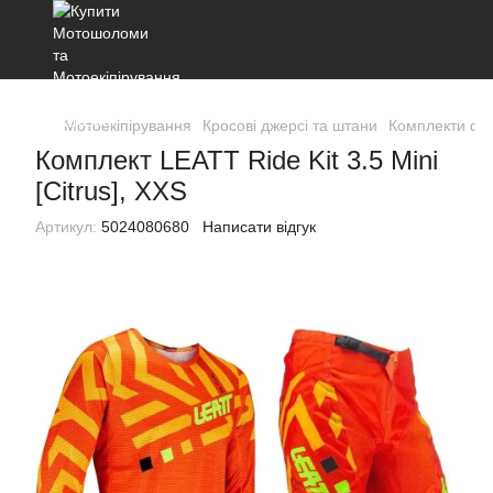
Мотоекіпірування
Кросові джерсі та штани
Комплекти ф
Комплект LEATT Ride Kit 3.5 Mini
[Citrus], XXS
Артикул:
5024080680
Написати відгук