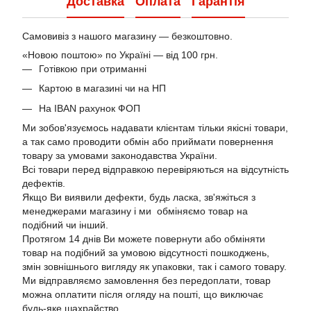
Доставка
Оплата
Гарантія
Самовивіз з нашого магазину — безкоштовно.
«Новою поштою» по Україні — від 100 грн.
Готівкою при отриманні
Картою в магазині чи на НП
На IBAN рахунок ФОП
Ми зобов'язуємось надавати клієнтам тільки якісні товари,
а так само проводити обмін або приймати повернення
товару за умовами законодавства України.
Всі товари перед відправкою перевіряються на відсутність
дефектів.
Якщо Ви виявили дефекти, будь ласка, зв'яжіться з
менеджерами магазину і ми обміняємо товар на
подібний чи інший.
Протягом 14 днів Ви можете повернути або обміняти
товар на подібний за умовою відсутності пошкоджень,
змін зовнішнього вигляду як упаковки, так і самого товару.
Ми відправляємо замовлення без передоплати, товар
можна оплатити після огляду на пошті, що виключає
будь-яке шахрайство.