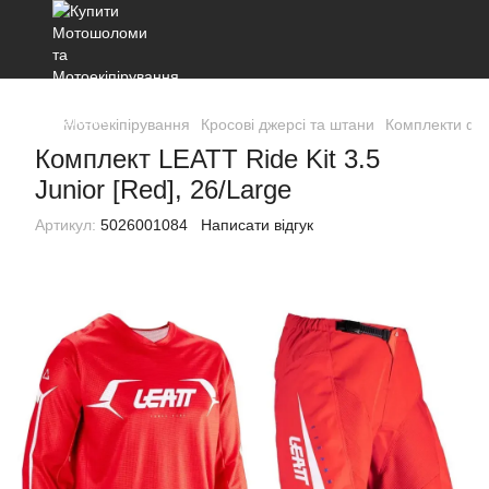
Мотоекіпірування
Кросові джерсі та штани
Комплекти ф
Комплект LEATT Ride Kit 3.5
Junior [Red], 26/Large
Артикул:
5026001084
Написати відгук