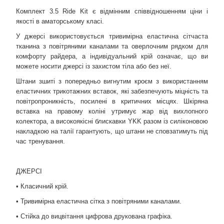
Комплект 3.5 Ride Kit є відмінним співвідношенням ціни і
якості в аматорському класі.
У джерсі використовується тривимірна еластична сітчаста
тканина з повітряними каналами та оверлочним рядком для
комфорту райдера, а індивідуальний крій означає, що ви
можете носити джерсі із захистом тіла або без неї.
Штани зшиті з попередньо вигнутим кроєм з використанням
еластичних трикотажних вставок, які забезпечують міцність та
повітропроникність, посилені в критичних місцях. Шкіряна
вставка на правому коліні утримує жар від вихлопного
колектора, а високоякісні блискавки YKK разом із силіконовою
накладкою на талії гарантують, що штани не сповзатимуть під
час тренування.
ДЖЕРСІ
• Класичний крій.
• Тривимірна еластична сітка з повітряними каналами.
• Стійка до вицвітання цифрова друкована графіка.