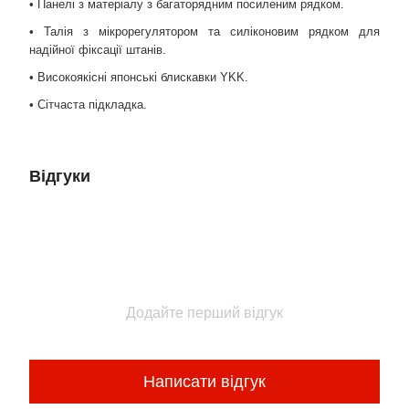
• Панелі з матеріалу з багаторядним посиленим рядком.
• Талія з мікрорегулятором та силіконовим рядком для
надійної фіксації штанів.
• Високоякісні японські блискавки YKK.
• Сітчаста підкладка.
Відгуки
Додайте перший відгук
Написати відгук