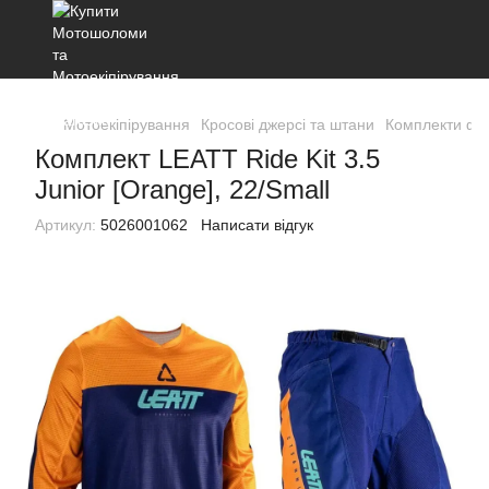
Мотоекіпірування
Кросові джерсі та штани
Комплекти ф
Комплект LEATT Ride Kit 3.5
Junior [Orange], 22/Small
Артикул:
5026001062
Написати відгук