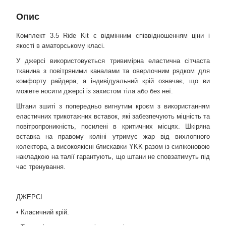
Опис
Комплект 3.5 Ride Kit є відмінним співвідношенням ціни і
якості в аматорському класі.
У джерсі використовується тривимірна еластична сітчаста
тканина з повітряними каналами та оверлочним рядком для
комфорту райдера, а індивідуальний крій означає, що ви
можете носити джерсі із захистом тіла або без неї.
Штани зшиті з попередньо вигнутим кроєм з використанням
еластичних трикотажних вставок, які забезпечують міцність та
повітропроникність, посилені в критичних місцях. Шкіряна
вставка на правому коліні утримує жар від вихлопного
колектора, а високоякісні блискавки YKK разом із силіконовою
накладкою на талії гарантують, що штани не сповзатимуть під
час тренування.
ДЖЕРСІ
• Класичний крій.