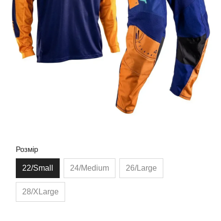
Розмір
22/Small
24/Medium
26/Large
28/XLarge