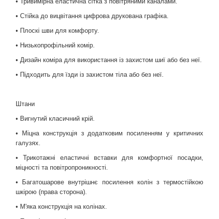
• Тривимірна еластична сітка з повітряними каналами.
• Стійка до вицвітання цифрова друкована графіка.
• Плоскі шви для комфорту.
• Низькопрофільний комір.
• Дизайн коміра для використання із захистом шиї або без неї.
• Підходить для їзди із захистом тіла або без неї.
Штани
• Вигнутий класичний крій.
• Міцна конструкція з додатковим посиленням у критичних
галузях.
• Трикотажні еластичні вставки для комфортної посадки,
міцності та повітропроникності.
• Багатошарове внутрішнє посилення колін з термостійкою
шкірою (права сторона).
• М'яка конструкція на колінах.